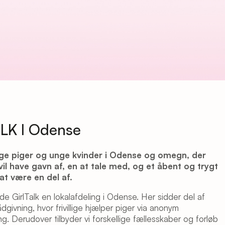
LK I Odense
ge piger og unge kvinder i Odense og omegn, der
vil have gavn af, en at tale med, og et åbent og trygt
at være en del af.
e GirlTalk en lokalafdeling i Odense. Her sidder del af
givning, hvor frivillige hjælper piger via anonym
ng. Derudover tilbyder vi forskellige fællesskaber og forløb