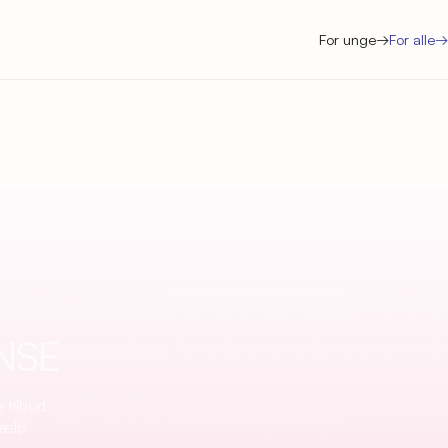
For unge
→
For alle
→
NSE
 tilbud
jælp.