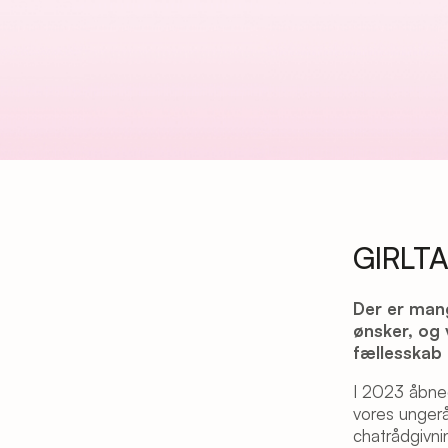
GIRLTA
Der er man
ønsker, og 
fællesskab 
I 2023 åbned
vores ungeråd
chatrådgivni