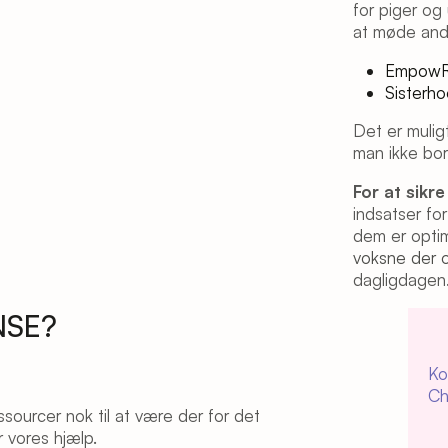
for piger og
at møde andr
Empow
Sisterh
Det er mulig
man ikke bor
For at sikr
indsatser fo
dem er optim
voksne der 
dagligdagen
NSE?
Ko
Ch
essourcer nok til at være der for det
 vores hjælp.