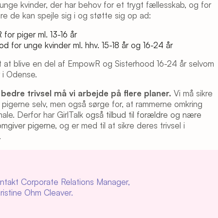
 unge kvinder, der har behov for et trygt fællesskab, og for
e de kan spejle sig i og støtte sig op ad:
R
for piger ml. 13-16 år
ood
for unge kvinder ml. hhv. 15-18 år og 16-24 år
t at blive en del af EmpowR og Sisterhood 16-24 år selvom
 i Odense.
e bedre trivsel må vi arbejde på flere planer.
Vi må sikre
r pigerne selv, men også sørge for, at rammerne omkring
ale. Derfor har GirlTalk
også tilbud til forældre og nære
omgiver pigerne
, og er med til at sikre deres trivsel i
.
ntakt Corporate Relations Manager,
ristine Ohm Cleaver.