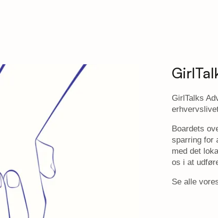
GirlTa
GirlTalks Ad
erhvervslive
Boardets ove
sparring for
med det loka
os i at udfø
Se alle vor