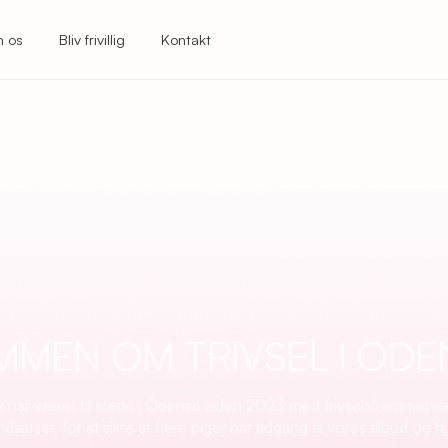
 os
Bliv frivillig
Kontakt
MMEN OM TRIVSEL I ODE
lk har været til stede i Odense siden 2023 med trivselsfremmende
ndsatser, for at sikre at flere piger har adgang til vores tilbud og h