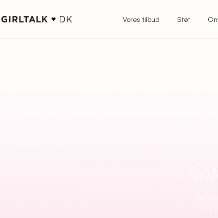
Vores tilbud
Støt
Om
SA
GirlTa
og i