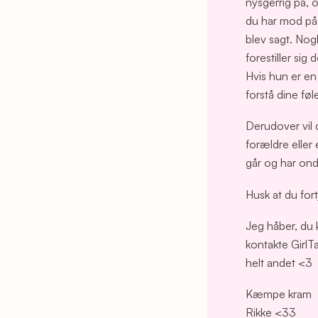
nysgerrig på, 
du har mod på 
blev sagt. Nog
forestiller sig
Hvis hun er en 
forstå dine føle
Derudover vil
forældre eller
går og har ondt
Husk at du fort
Jeg håber, du k
kontakte GirlT
helt andet <3
Kæmpe kram
Rikke <33