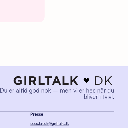
Du er altid god nok – men vi er her, når du
bliver i tvivl.
Presse
soes.breck@girltalk.dk