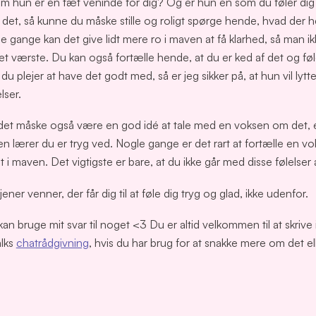
om hun er en tæt veninde for dig? Og er hun én som du føler dig
det, så kunne du måske stille og roligt spørge hende, hvad der h
le gange kan det give lidt mere ro i maven at få klarhed, så man i
 det værste. Du kan også fortælle hende, at du er ked af det og fø
du plejer at have det godt med, så er jeg sikker på, at hun vil lytte 
lser.
 det måske også være en god idé at tale med en voksen om det, 
 en lærer du er tryg ved. Nogle gange er det rart at fortælle en v
 i maven. Det vigtigste er bare, at du ikke går med disse følelser
jener venner, der får dig til at føle dig tryg og glad, ikke udenfor.
an bruge mit svar til noget <3 Du er altid velkommen til at skrive 
alks
chatrådgivning
, hvis du har brug for at snakke mere om det e