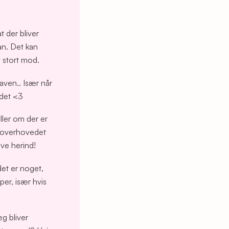
t der bliver
dan. Det kan
t stort mod.
maven.. Især når
 det <3
ller om der er
er overhovedet
ive herind!
det er noget,
er, især hvis
eg bliver