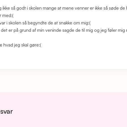
g ikke så godt i skolen mange at mene venner er ikke så søde de
r med:(
 var i skolen så begyndte de at snakke om mig:(
 det er på grund af min veninde sagde de til mig og jeg føler mig r
e hvad jeg skal gøre:(
 svar