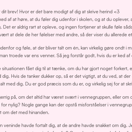
 dit brev! Hvor er det bare modigt af dig at skrive herind <3
 ked af at høre, at du føler dig udenfor i skolen, og at du oplever, a
 Det er aldrig rart at opleve, og ingen fortjener at skulle føle så
vært at dele de her følelser med andre, så der viser du allerede e
udenfor og føle, at der bliver talt om én, kan virkelig gøre ondt i 
man troede var ens venner. Så jeg forstår godt, hvis du er ked af
situationen fået dig til at tænke, om du har gjort noget forkert, e
dig. Hvis de tanker dukker op, så er det vigtigt, at du ved, at d
alt med dig. Du er god præcis som du er, og virkelig sej for at skr
gerrig på, om det altid har været svært i vennegruppen, eller om 
for nylig? Nogle gange kan der opstå misforståelser i vennegrupp
alt om det med hinanden.
in veninde havde fortalt dig, at de andre havde snakket om dig. J