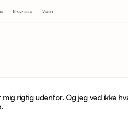
os
Brevkasse
Viden
r mig rigtig udenfor. Og jeg ved ikke hv
e.