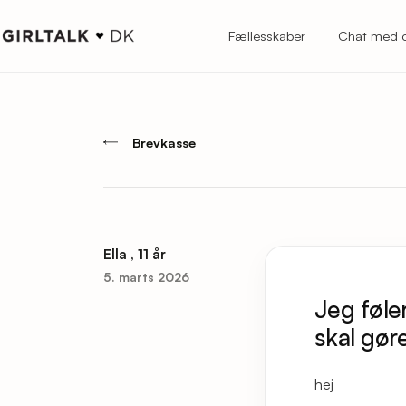
Fællesskaber
Chat med 
Brevkasse
Ella , 11 år
5. marts 2026
Jeg føle
skal gør
hej