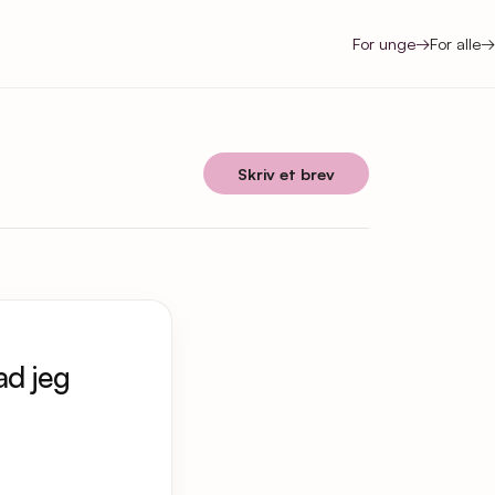
For unge
→
For alle
→
Skriv et brev
ad jeg