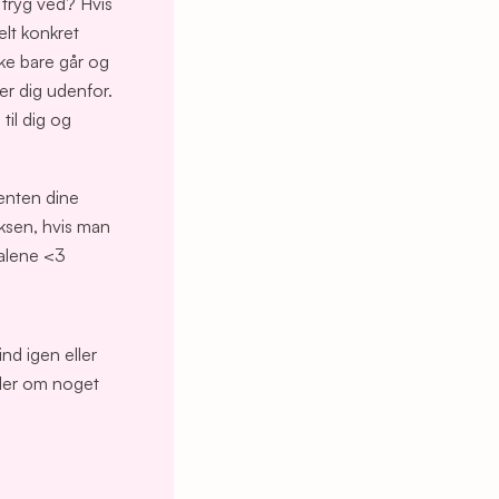
 tryg ved? Hvis
elt konkret
kke bare går og
ler dig udenfor.
til dig og
enten dine
oksen, hvis man
 alene <3
ind igen eller
ller om noget