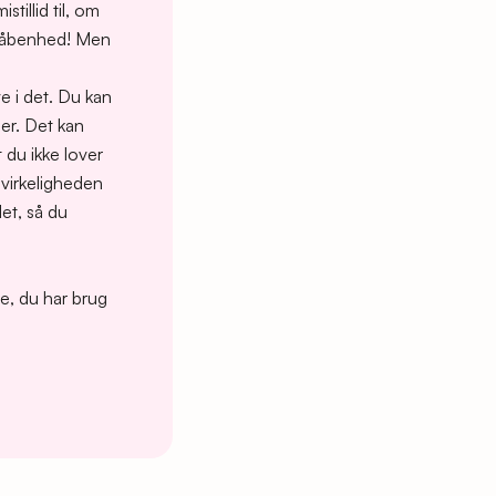
tillid til, om
ra åbenhed! Men
ve i det. Du kan
er. Det kan
 du ikke lover
 virkeligheden
et, så du
re, du har brug