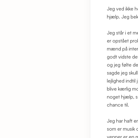
Jeg ved ikke h
hjælp. Jeg bek
Jeg står i et 
er opstået pro
mænd på intern
godt vidste det
og jeg følte d
sagde jeg skull
lejlighed indti
blive kærlig m
noget hjælp, så
chance til.
Jeg har haft en
som er musik o
venner er en m