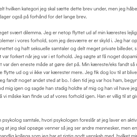
elt hvilken kategori jeg skal sætte dette brev under, men jeg håbe
lager også på forhånd for det lange brev.
meget svært dilemma. Jeg er netop flyttet ud af min kærestes lejlig
blemer i vores forhold, som jeg desværre er er skyld i. Jeg har o
ettet og haft seksuelle samtaler og delt meget private billeder, 
 var forkert når jeg var i et forhold. Jeg søgte at få noget dopami
et var den eneste måde at gøre det på. Min kæreste/eks fandt så 
e flytte ud og vi ikke var kærester mere. Jeg fik dog lov til at blive
l jeg fandt noget andet sted at bo. I den tid jeg var hos ham, begy
od mig igen og sagde han stadig holdte af mig og han vil have jeg
 vi måske kan finde ud af vores forhold igen. Han er villig til at g
 psykolog samtale, hvori psykologen foreslår at jeg laver en aktivi
g at jeg skal opsøge venner så jeg ser andre mennesker, men en
andlig kollega som jeg har et rigtig godt venskab med, hvilket m