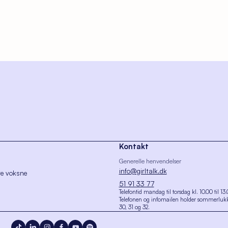
Kontakt
Generelle henvendelser
info@girltalk.dk
re voksne
51 91 33 77
Telefontid mandag til torsdag kl. 10.00 til 13
Telefonen og infomailen holder sommerlukk
30, 31 og 32.