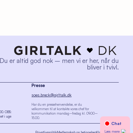
Du er altid god nok – men vi er her, når du
bliver i tvivl.
Presse
soes.breck@girltalk.dk
Har du en pressehenvendelse, er du
velkommen til at kontakte vores chef for
.00. OBS:
kommunikation mandag–fredag kl. 09.00–
et i uge
15.00.
Privatlivspolitik
Medlemskab og betingelser
Klagevejledning