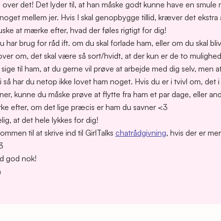
ver det! Det lyder til, at han måske godt kunne have en smule mis
noget mellem jer. Hvis I skal genopbygge tillid, kræver det ekst
ske at mærke efter, hvad der føles rigtigt for dig!
du har brug for råd ift. om du skal forlade ham, eller om du skal bli
er om, det skal være så sort/hvidt, at der kun er de to mulighed
sige til ham, at du gerne vil prøve at arbejde med dig selv, men at
så har du netop ikke lovet ham noget. Hvis du er i tvivl om, det i
ner, kunne du måske prøve at flytte fra ham et par dage, eller and
rke efter, om det lige præcis er ham du savner <3
lig, at det hele lykkes for dig!
ommen til at skrive ind til GirlTalks
chatrådgivning
, hvis der er me
3
id god nok!
a