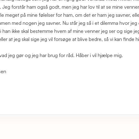
r. Jeg forstår ham også godt, men jeg har lov til at se mine venne
vivle meget på mine følelser for ham, om det er ham jeg savner, el
men med nogen jeg savner. Nu står jeg så i et dilemma hvor jeg 
rdi han ikke skal bestemme hvem af mine venner jeg ser og sige jeg
eller at jeg skal sige jeg vil forsøge at blive bedre, så vi kan finde
ad jeg gør og jeg har brug for råd. Håber i vil hjælpe mig.
sen