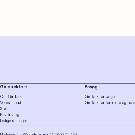
Gå direkte til
Besøg
Om GirlTalk
GirlTalk for unge
Vores tilbud
GirlTalk for forældre og næ
Støt
Bliv frivillig
Ledige stillinger
Martinsvej 7, 1
1926 Frederiksberg C
CVR 30 14 53 48