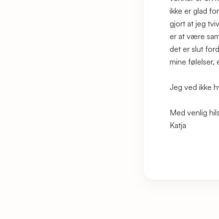
ikke er glad fo
gjort at jeg t
er at være sam
det er slut fo
mine følelser, 
Jeg ved ikke hv
Med venlig hil
Katja