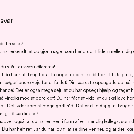
 svar
dit brev! <3
 har erkendt, at du gjort noget som har brudt tilliden mellem dig 
at du står i et svært dilemma!
t du har haft brug for at få noget dopamin i dit forhold. Jeg tror, 
an 'søger' andre veje for at få det! Din kæreste opdagede det så, me
 chance! Det er også mega sejt, at du har opsøgt hjælp og taget 
å virkelig mod at gøre det! Du har fået af vide, at du skal lave flere
f. Det lyder som et mega godt råd! Det er altid dejligt at bruge si
n godt kan lide <3
udover også, at du har en ven i form af en mandlig kollega, som 
r. Du har helt ret i, at du har lov til at se dine venner, og at der i