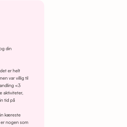
og din
det er helt
n var villig til
handling <3
 aktiviteter,
n tid på
din kæreste
kke er nogen som