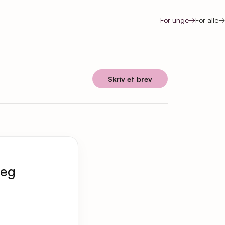
For unge
→
For alle
→
Skriv et brev
jeg