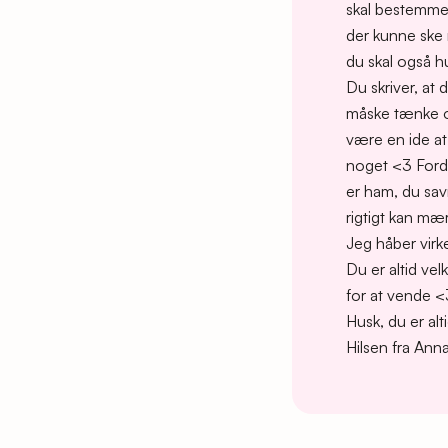
skal bestemme o
der kunne ske 
du skal også hu
Du skriver, at 
måske tænke ov
være en ide at 
noget <3 Fordi 
er ham, du sav
rigtigt kan mæ
Jeg håber virke
Du er altid velk
for at vende <
Husk, du er alt
Hilsen fra Ann