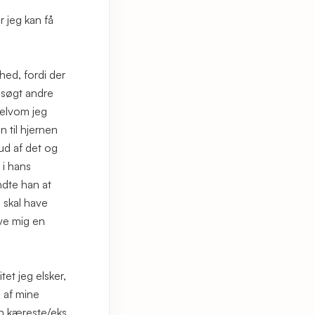
r jeg kan få
hed, fordi der
psøgt andre
selvom jeg
n til hjernen
ud af det og
 i hans
ndte han at
 skal have
ive mig en
tet jeg elsker,
 af mine
in kæreste/eks