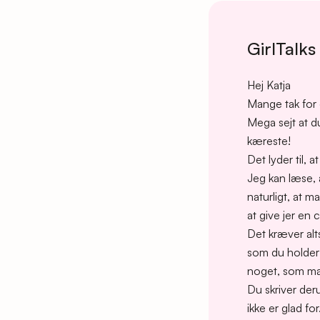
GirlTalks
Hej Katja
Mange tak for 
Mega sejt at du
kæreste!
Det lyder til, 
Jeg kan læse, a
naturligt, at m
at give jer en
Det kræver alts
som du holder a
noget, som ma
Du skriver der
ikke er glad fo