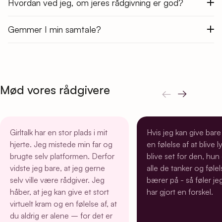
Hvordan ved jeg, om jeres rådgivning er god?
Gemmer I min samtale?
Mød vores rådgivere
←
→
Girltalk har en stor plads i mit
Hvis jeg kan give bare
hjerte. Jeg mistede min far og
en følelse af at blive ly
brugte selv platformen. Derfor
blive set for den, hun
vidste jeg bare, at jeg gerne
alle de tanker og følel
selv ville være rådgiver. Jeg
bærer på - så føler jeg
håber, at jeg kan give et stort
har gjort en forskel.
virtuelt kram og en følelse af, at
du aldrig er alene – for det er