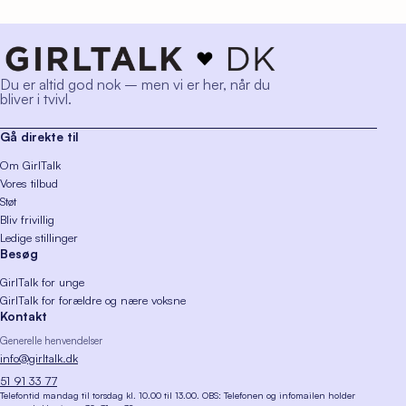
Du er altid god nok – men vi er her, når du
bliver i tvivl.
Gå direkte til
Om GirlTalk
Vores tilbud
Støt
Bliv frivillig
Ledige stillinger
Besøg
GirlTalk for unge
GirlTalk for forældre og nære voksne
Kontakt
Generelle henvendelser
info@girltalk.dk
51 91 33 77
Telefontid mandag til torsdag kl. 10.00 til 13.00. OBS: Telefonen og infomailen holder