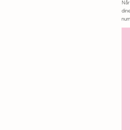
Når
din
num