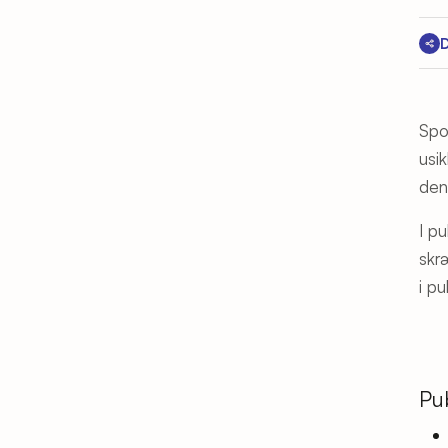
D
Spo
usi
den
I p
skr
i p
Pu