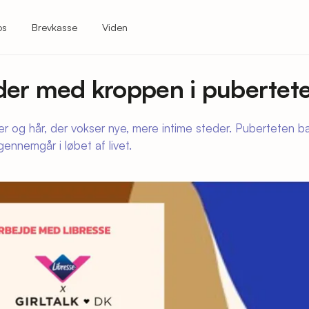
os
Brevkasse
Viden
der med kroppen i pubertet
r og hår, der vokser nye, mere intime steder. Puberteten b
gennemgår i løbet af livet.