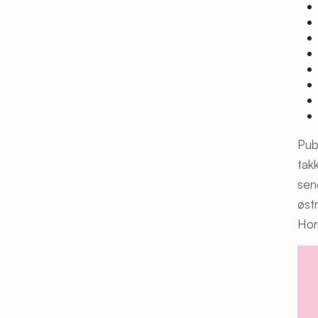
Pube
tak
sen
øst
Hor