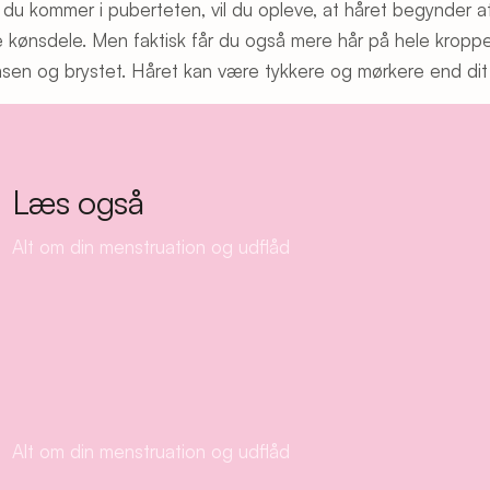
 du kommer i puberteten, vil du opleve, at håret begynder 
e kønsdele. Men faktisk får du også mere hår på hele kroppen
sen og brystet. Håret kan være tykkere og mørkere end dit
Læs også
Alt om din menstruation og udflåd
Alt om din menstruation og udflåd