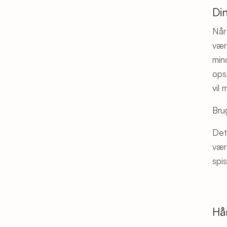
Di
Når
vær
min
ops
vil
Bru
Det
vær 
spis
Hå