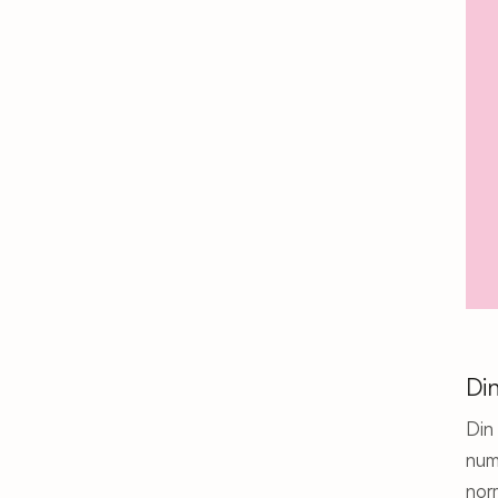
Din
Din
num
norm