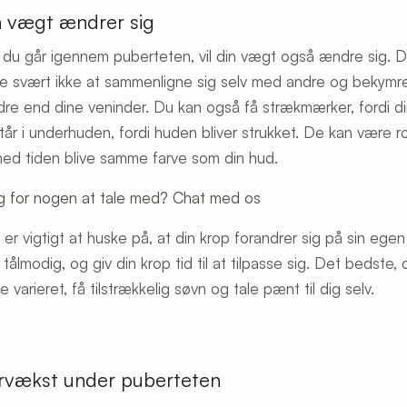
n vægt ændrer sig
 du går igennem puberteten, vil din vægt også ændre sig. D
e svært ikke at sammenligne sig selv med andre og bekymre 
dre end dine veninder. Du kan også få strækmærker, fordi d
tår i underhuden, fordi huden bliver strukket. De kan være ros
 med tiden blive samme farve som din hud.
g for nogen at tale med? Chat med os
 er vigtigt at huske på, at din krop forandrer sig på sin ege
tålmodig, og giv din krop tid til at tilpasse sig. Det bedste, 
e varieret, få tilstrækkelig søvn og tale pænt til dig selv.
rvækst under puberteten