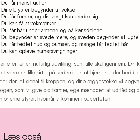
Du får menstruation
Dine bryster begynder at vokse
Du får former, og din vægt kan ændre sig
Du kan få strækmærker
Du får hår under armene og på kønsdelene
Du begynder at svede mere, og sveden begynder at lugte
Du får fedtet hud og bumser, og mange får fedtet hår
Du kan opleve humørsvingninger
rteten er en naturlig udvikling, som alle skal igennem. Din k
ket være en lille kirtel på undersiden af hjernen - der hedder
der den et signal til kroppen, og dine æggestokke vil beg
rogen, som vil give dig former, øge mængden af udflåd og gø
monerne styrer, hvornår vi kommer i puberteten.
Læs også