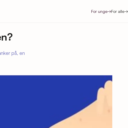
For unge
→
For alle
→
en?
anker på, en