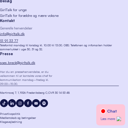
Besøg
GirlTalk for unge
GirlTalk for forældre og nære voksne
Kontakt
Generelle henvendelser
info@girltalk.dk
51 91 33 77
Telefontid mandag til torsdag kl. 10.00 til 13.00. OBS: Telefonen og infomailen holder
sommerlukket i uge 30, 31 og 32.
Presse
soes.breck@girltalk.dk
Har du en pressehenvendelse, er du
velkommen til at kontakte vores chef for
kommunikation mandag–fredag kl.
09.00–15.00.
Martinsvej 7, 1
1926 Frederiksberg C
CVR 30 14 53 48
Privatlivspolitik
Medlemskab og betingelser
Klagevejledning