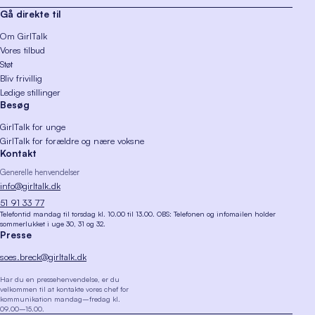
Gå direkte til
Om GirlTalk
Vores tilbud
Støt
Bliv frivillig
Ledige stillinger
Besøg
GirlTalk for unge
GirlTalk for forældre og nære voksne
Kontakt
Generelle henvendelser
info@girltalk.dk
51 91 33 77
Telefontid mandag til torsdag kl. 10.00 til 13.00. OBS: Telefonen og infomailen holder
sommerlukket i uge 30, 31 og 32.
Presse
soes.breck@girltalk.dk
Har du en pressehenvendelse, er du
velkommen til at kontakte vores chef for
kommunikation mandag–fredag kl.
09.00–15.00.