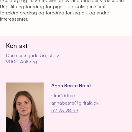
I Aalborg og i størstedelen af Jylland afholder vi desuden
Ung-til-ung foredrag for piger i udskolingen
samt
forældreforedrag og foredrag for fagfolk og andre
interessenter
.
Kontakt
Danmarksgade 56, st. tv,
9000 Aalborg
Anna Beate Holst
Områdeleder
annabeate@girltalk.dk
52 23 28 93