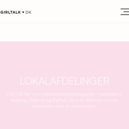
LOKALAFDELINGER
I GirlTalk har vi tre lokalafdelinger beliggende i henholdsvis
Aalborg, Odense og Aarhus. Ud over dem har vi vores
sekretariat, som er i København.