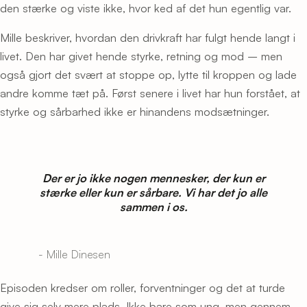
den stærke og viste ikke, hvor ked af det hun egentlig var.
Mille beskriver, hvordan den drivkraft har fulgt hende langt i
livet. Den har givet hende styrke, retning og mod – men
også gjort det svært at stoppe op, lytte til kroppen og lade
andre komme tæt på. Først senere i livet har hun forstået, at
styrke og sårbarhed ikke er hinandens modsætninger.
Der er jo ikke nogen mennesker, der kun er
stærke eller kun er sårbare. Vi har det jo alle
sammen i os.
- Mille Dinesen
Episoden kredser om roller, forventninger og det at turde
give sig selv mere plads. Ikke bare som ung, men gennem