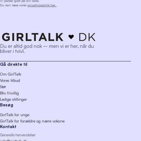
Vi passer godt på din data.
Du kan læse vores
privatlivspolitik her
.
Du er altid god nok – men vi er her, når du
bliver i tvivl.
Gå direkte til
Om GirlTalk
Vores tilbud
Støt
Bliv frivillig
Ledige stillinger
Besøg
GirlTalk for unge
GirlTalk for forældre og nære voksne
Kontakt
Generelle henvendelser