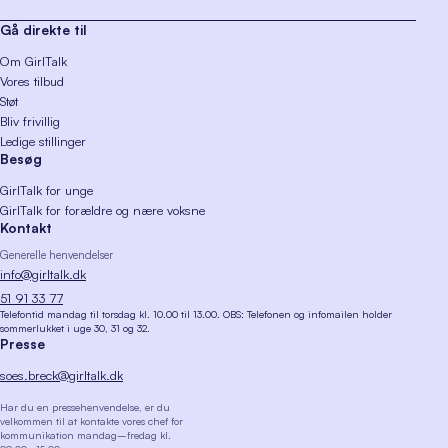
Gå direkte til
Om GirlTalk
Vores tilbud
Støt
Bliv frivillig
Ledige stillinger
Besøg
GirlTalk for unge
GirlTalk for forældre og nære voksne
Kontakt
Generelle henvendelser
info@girltalk.dk
51 91 33 77
Telefontid mandag til torsdag kl. 10.00 til 13.00. OBS: Telefonen og infomailen holder
sommerlukket i uge 30, 31 og 32.
Presse
soes.breck@girltalk.dk
Har du en pressehenvendelse, er du
velkommen til at kontakte vores chef for
kommunikation mandag–fredag kl.